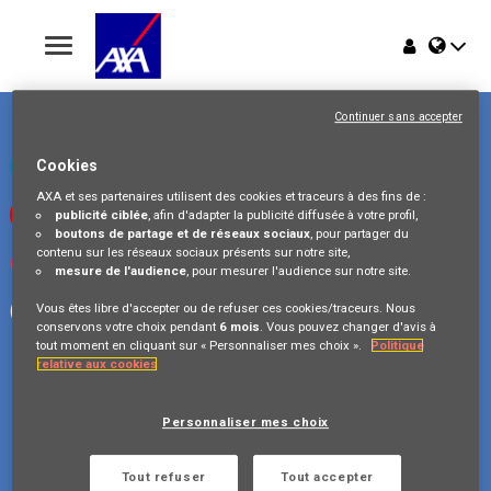
Toggle
navigation
Place du Trône 1
Home
1000 Bruxelles
Continuer sans accepter
Belgique
Offres
Consultez notre page LinkedIn
Cookies
AXA et ses partenaires utilisent des cookies et traceurs à des fins de :
Regardez nos vidéos sur Youtube
publicité ciblée
, afin d'adapter la publicité diffusée à votre profil,
Pourquoi AXA Belgium
boutons de partage et de réseaux sociaux
, pour partager du
contenu sur les réseaux sociaux présents sur notre site,
Visitez-nous sur Instagram
mesure de l'audience
, pour mesurer l'audience sur notre site.
Événements
Suivez notre page Facebook
Vous êtes libre d'accepter ou de refuser ces cookies/traceurs. Nous
conservons votre choix pendant
6 mois
. Vous pouvez changer d'avis à
tout moment en cliquant sur « Personnaliser mes choix ».
Politique
relative aux cookies
Copyright © 2026 AXA Belgium
Personnaliser mes choix
Confidentialité des données
FAQ
Cookie Policy
Legal Information
Tout refuser
Tout accepter