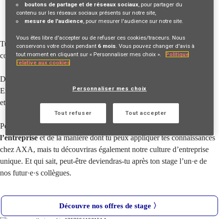
boutons de partage et de réseaux sociaux
, pour partager du
Stage
contenu sur les réseaux sociaux présents sur notre site,
mesure de l'audience
, pour mesurer l'audience sur notre site.
Vous êtes libre d'accepter ou de refuser ces cookies/traceurs. Nous
Tu es encore étudiant
·
e mais motivé
·
e à mettre en pratique tes
conservons votre choix pendant
6 mois
. Vous pouvez changer d'avis à
tout moment en cliquant sur « Personnaliser mes choix ».
Politique
connaissances théoriques ?
relative aux cookies
Découvre alors la large offre de stages chez AXA Belgium !
Personnaliser mes choix
Ensemble, nous chercherons le match idéal en fonction de tes intérêts
et de tes talents.
Tout refuser
Tout accepter
Pendant ton stage, tu auras non seulement
un aperçu du monde de
l’entreprise
et de la manière dont tu peux appliquer tes connaissances
chez AXA, mais tu découvriras également notre culture d’entreprise
unique. Et qui sait, peut-être deviendras-tu après ton stage l’un
·
e de
nos futur
·
e
·
s collègues.
Découvre nos offres de stage 〉