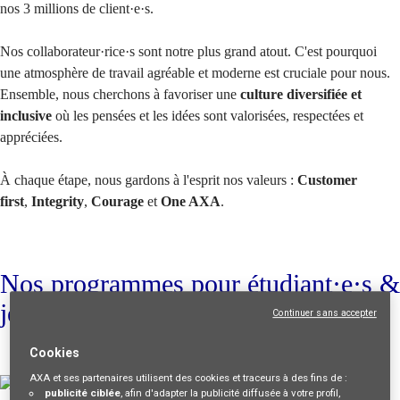
nos 3 millions de client·e·s.
Nos collaborateur·rice·s sont notre plus grand atout. C'est pourquoi
une atmosphère de travail agréable et moderne est cruciale pour nous.
Ensemble, nous cherchons à favoriser une
culture diversifiée et
inclusive
où les pensées et les idées sont valorisées, respectées et
appréciées.
À chaque étape, nous gardons à l'esprit nos valeurs :
Customer
first
,
Integrity
,
Courage
et
One AXA
.
Nos programmes pour étudiant·e·s &
jeunes diplômé·e·s
Continuer sans accepter
Cookies
AXA et ses partenaires utilisent des cookies et traceurs à des fins de :
publicité ciblée
, afin d'adapter la publicité diffusée à votre profil,