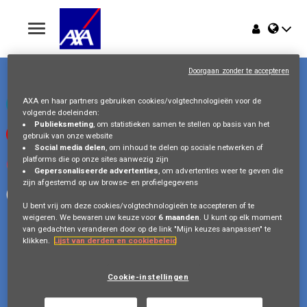
Toggle
navigation
Troonplein 1
Home
1000 Brussel
Doorgaan zonder te accepteren
België
Jobs
AXA en haar partners gebruiken cookies/volgtechnologieën voor de
Bezoek ons op LinkedIn
volgende doeleinden:
Publieksmeting
, om statistieken samen te stellen op basis van het
Bekijk onze videos op Youtube
gebruik van onze website
Waarom AXA Belgium
Social media delen
, om inhoud te delen op sociale netwerken of
platforms die op onze sites aanwezig zijn
Volg ons op Instagram
Gepersonaliseerde advertenties
, om advertenties weer te geven die
Events
zijn afgestemd op uw browse- en profielgegevens
Volg ons op Facebook
U bent vrij om deze cookies/volgtechnologieën te accepteren of te
weigeren. We bewaren uw keuze voor
6 maanden
. U kunt op elk moment
van gedachten veranderen door op de link "Mijn keuzes aanpassen" te
klikken.
Lijst van derden en cookiebeleid
Copyright © 2026 AXA Belgium
Gegevensbescherming
FAQ
Cookie Policy
Cookie-instellingen
Legal Information