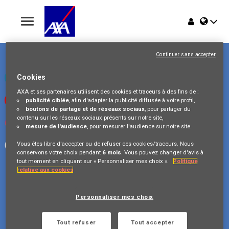
Toggle
navigation
Place du Trône 1
Home
1000 Bruxelles
Continuer sans accepter
Belgique
Offres
Consultez notre page LinkedIn
Cookies
AXA et ses partenaires utilisent des cookies et traceurs à des fins de :
Regardez nos vidéos sur Youtube
publicité ciblée
, afin d'adapter la publicité diffusée à votre profil,
Pourquoi AXA Belgium
boutons de partage et de réseaux sociaux
, pour partager du
contenu sur les réseaux sociaux présents sur notre site,
Visitez-nous sur Instagram
mesure de l'audience
, pour mesurer l'audience sur notre site.
Événements
Suivez notre page Facebook
Vous êtes libre d'accepter ou de refuser ces cookies/traceurs. Nous
conservons votre choix pendant
6 mois
. Vous pouvez changer d'avis à
tout moment en cliquant sur « Personnaliser mes choix ».
Politique
relative aux cookies
Copyright © 2026 AXA Belgium
Personnaliser mes choix
Confidentialité des données
FAQ
Cookie Policy
Legal Information
Tout refuser
Tout accepter