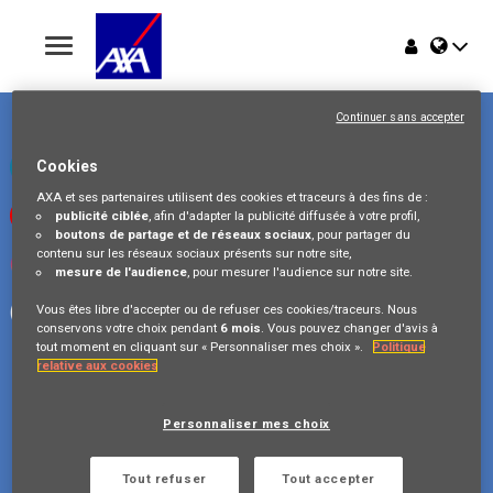
Toggle
navigation
Place du Trône 1
Home
1000 Bruxelles
Continuer sans accepter
Belgique
Offres
Consultez notre page LinkedIn
Cookies
AXA et ses partenaires utilisent des cookies et traceurs à des fins de :
Regardez nos vidéos sur Youtube
publicité ciblée
, afin d'adapter la publicité diffusée à votre profil,
Pourquoi AXA Belgium
boutons de partage et de réseaux sociaux
, pour partager du
contenu sur les réseaux sociaux présents sur notre site,
Visitez-nous sur Instagram
mesure de l'audience
, pour mesurer l'audience sur notre site.
Événements
Suivez notre page Facebook
Vous êtes libre d'accepter ou de refuser ces cookies/traceurs. Nous
conservons votre choix pendant
6 mois
. Vous pouvez changer d'avis à
tout moment en cliquant sur « Personnaliser mes choix ».
Politique
relative aux cookies
Copyright © 2026 AXA Belgium
Personnaliser mes choix
Confidentialité des données
FAQ
Cookie Policy
Legal Information
Tout refuser
Tout accepter