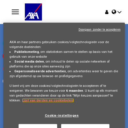
Toggle
navigation
Troonplein 1
Home
1000 Brussel
Doorgaan zonder te accepteren
België
Jobs
AXA en haar partners gebruiken cookies/volgtechnologieën voor de
Bezoek ons op LinkedIn
volgende doeleinden:
Publieksmeting
, om statistieken samen te stellen op basis van het
Bekijk onze videos op Youtube
gebruik van onze website
Waarom AXA Belgium
Social media delen
, om inhoud te delen op sociale netwerken of
platforms die op onze sites aanwezig zijn
Volg ons op Instagram
Gepersonaliseerde advertenties
, om advertenties weer te geven die
Events
zijn afgestemd op uw browse- en profielgegevens
Volg ons op Facebook
U bent vrij om deze cookies/volgtechnologieën te accepteren of te
weigeren. We bewaren uw keuze voor
6 maanden
. U kunt op elk moment
van gedachten veranderen door op de link "Mijn keuzes aanpassen" te
klikken.
Lijst van derden en cookiebeleid
Copyright © 2026 AXA Belgium
Gegevensbescherming
FAQ
Cookie Policy
Cookie-instellingen
Legal Information