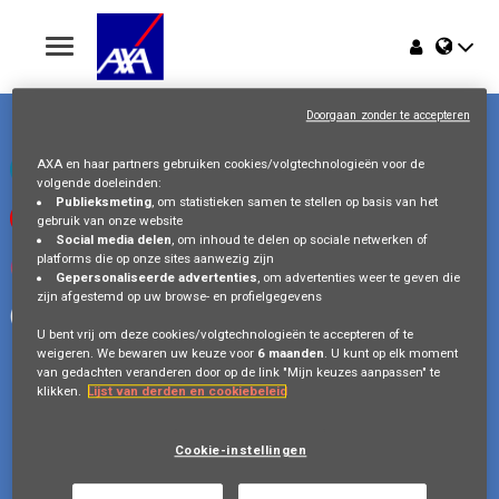
Toggle
navigation
Troonplein 1
Home
1000 Brussel
Doorgaan zonder te accepteren
België
Jobs
AXA en haar partners gebruiken cookies/volgtechnologieën voor de
Bezoek ons op LinkedIn
volgende doeleinden:
Publieksmeting
, om statistieken samen te stellen op basis van het
Bekijk onze videos op Youtube
gebruik van onze website
Waarom AXA Belgium
Social media delen
, om inhoud te delen op sociale netwerken of
platforms die op onze sites aanwezig zijn
Volg ons op Instagram
Gepersonaliseerde advertenties
, om advertenties weer te geven die
Events
zijn afgestemd op uw browse- en profielgegevens
Volg ons op Facebook
U bent vrij om deze cookies/volgtechnologieën te accepteren of te
weigeren. We bewaren uw keuze voor
6 maanden
. U kunt op elk moment
van gedachten veranderen door op de link "Mijn keuzes aanpassen" te
klikken.
Lijst van derden en cookiebeleid
Copyright © 2026 AXA Belgium
Gegevensbescherming
FAQ
Cookie Policy
Cookie-instellingen
Legal Information